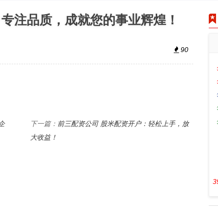
：专注品质，成就您的事业辉煌！
90
企
前三配资公司 股米配资开户：轻松上手，放
下一篇：
大收益！
3