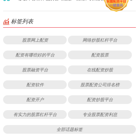
标签列表
股票网上配资
网络炒股杠杆平台
配资有哪些好的平台
配资股票
股票融资平台
在线配资炒股
配资软件
股票配资公司排名榜
配资开户
配资炒股平台
有实力的股票杠杆平台
专业股票配资利息
全部话题标签