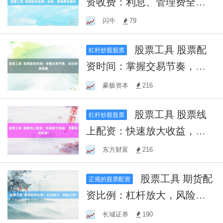
资收费：利息、管理费全解
析
闪牛
79
股票工具 股票配
杠杆炒股股票
资时间：掌握交易节奏，优
化投资策略
豪极资本
216
股票工具 股票线
杠杆炒股股票
上配资：快速放大收益，把
握投资机遇！
东方财富
216
股票工具 期货配
正规的股票配资
资比例：杠杆放大，风险几
何？
长城证券
190