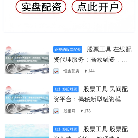
股票工具 在线配
正规的股票配资
资代理服务：高效融资，助
力投资者轻松实现财富增长
恒鑫配资
144
股票工具 民间配
杠杆炒股股票
资平台：揭秘新型融资模
式，助力投资者实现财富增
股巢网
178
值
股票工具 股票配
杠杆炒股股票