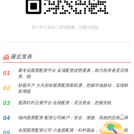
最近发表
最专业股票配资平台 金顶配资优势显著，助力投资者灵活增
01
资、稳
炒股开户 大兴安岭股票配资新机遇，把握市场脉动，实现财
02
富增值
03
股票杠杆正规平台 在线配资：灵活资金，把握先机
04
场内股票配资 配资公司账户：安全、便捷、高效的交易选择
全国股票配资公司 小盘股配资：杠杆掘金，小资金撬动大机
05