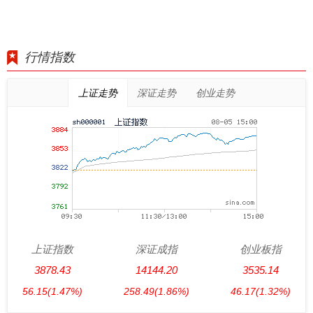
行情指数
上证走势
深证走势
创业走势
上证指数
深证成指
创业板指
3878.43
14144.20
3535.14
56.15
(1.47%)
258.49
(1.86%)
46.17
(1.32%)