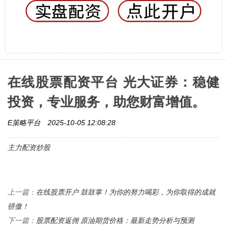
在线股票配资平台 光大证券：稳健
投资，专业服务，助您财富增值。
E策略平台
2025-10-05 12:08:28
主力配资炒股
在线股票开户 鼓鼓掌！为你的努力喝彩，为你取得的成就
上一篇：
骄傲！
股票配资返佣 原油期货价格：最新走势分析与预测
下一篇：