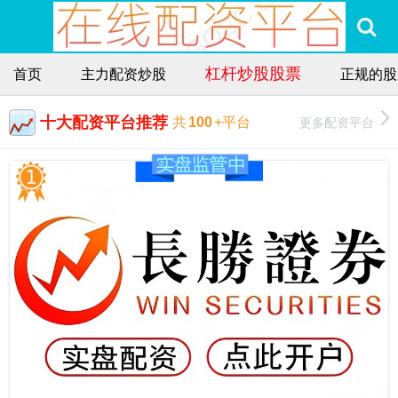
杠杆炒股股票
首页
主力配资炒股
正规的股
十大配资平台推荐
更多配资平台
共
100
+平台