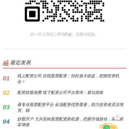
最近发表
线上配资公司 在线股票配资：轻松放大收益，把握投资机
01
会！
02
配资炒股免费 线下配资公司平台查询：避坑指南
最专业股票配资平台 金顶配资优势显著，助力投资者灵活增
03
资、稳
炒股开户 大兴安岭股票配资新机遇，把握市场脉动，实现财
04
富增值