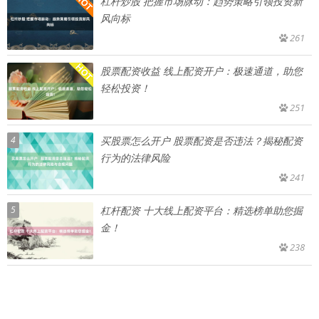
杠杆炒股 把握市场脉动：趋势策略引领投资新
风向标
261
股票配资收益 线上配资开户：极速通道，助您
轻松投资！
251
4
买股票怎么开户 股票配资是否违法？揭秘配资
行为的法律风险
241
5
杠杆配资 十大线上配资平台：精选榜单助您掘
金！
238