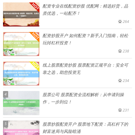
配资专业在线配资炒股 优配网：精选好货，品
质优选，一站配齐！
264
配资炒股开户 如何配资？新手入门指南，轻松
玩转杠杆投资！
238
线上股票配资炒股 股票配资正规平台：安全可
靠之选，助您投资无
234
4
股票公司 股票配资全流程解析：从申请到操
作，一步到位！
231
5
股票炒股配资开户 股票地下配资：高杠杆下的
财富迷局与风险暗涌