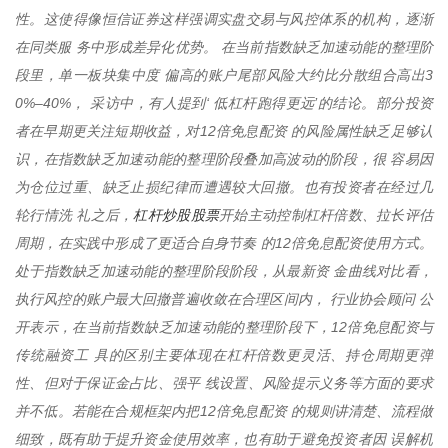
性。这使得像恒信证券这样强调实盘交易与风控体系的机构，逐渐
在同类服 务中形成差异化优势。 在当前指数缺乏加速动能的整理阶
段里，单一板块集中度 偏高的账户尾部风险大约比分散组合高出3
0%–40%， 采访中，有人提到‘ 低杠杆跑得更远’的结论。部分投资
者在早期更关注短期收益，对12倍免息配资 的风险属性缺乏足够认
识，在指数缺乏加速动能的整理阶段叠加高波动的阶段，很 容易因
为仓位过重、缺乏止损纪律而遭遇较大回撤。也有投资者在经过几
杠杆炒股股票
轮行情洗 礼之后，
开始主动控制杠杆倍数、拉长评估
周期，在实践中形成了更适合自身节奏 的12倍免息配资使用方式。
处于指数缺乏加速动能的整理阶段阶段，从最新资 金曲线对比看，
执行风控的账户最大回撤普遍收敛在合理区间内， 行业协会顾问 公
开表示，在当前指数缺乏加速动能的整理阶段下，12倍免息配资与
传统融资工 具的区别主要体现在杠杆倍数更灵活、持仓周期更弹
性、但对于保证金占比、强平 线设置、风险提示义务等方面的要求
并不低。若能在合规框架内把12倍免息配资 的规则讲清楚、流程做
细致，既有助于提升资金使用效率，也有助于避免投资者因 误解机