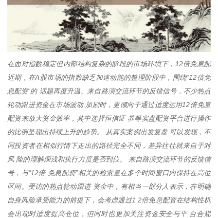
在面对指数稳定但内部结构复杂的阶段的市场环境下，12倍免息配
近期，在A股市场的指数缺乏加速动能的整理阶段中，围绕“12倍免
息配资”的 话题再度升温。来自路演交流环节的反馈信号，不少热点
轮动跟进资金在市场波动 加剧时，更倾向于通过适度运用12倍免息
配资来放大资金效率，其中选择恒信证 券等实盘配资平台进行操作
的比例呈现出持续上升的趋势。 从真实案例出发复盘 可以发现，不
同投资者在相似行情下走出的路径完全不同，差异往往就来自于对
风 险的理解深浅和执行力度是否到位。 来自路演交流环节的反馈信
号，与“12倍 免息配资”相关的检索量在多个时间窗口内保持在高位
区间。受访的热点轮动跟进 资金中，有相当一部分人表示，在明确
自身风险承受能力的前提下，会考虑通过1 2倍免息配资在结构性机
会出现时适度提高仓位，但同时也更加关注资金安全与平 台合规