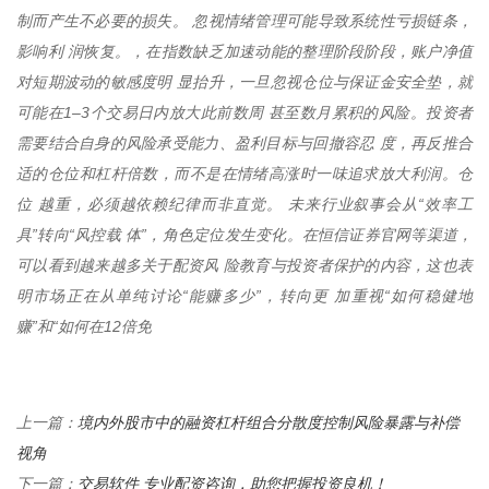
制而产生不必要的损失。 忽视情绪管理可能导致系统性亏损链条，
影响利 润恢复。，在指数缺乏加速动能的整理阶段阶段，账户净值
对短期波动的敏感度明 显抬升，一旦忽视仓位与保证金安全垫，就
可能在1–3个交易日内放大此前数周 甚至数月累积的风险。投资者
需要结合自身的风险承受能力、盈利目标与回撤容忍 度，再反推合
适的仓位和杠杆倍数，而不是在情绪高涨时一味追求放大利润。仓
位 越重，必须越依赖纪律而非直觉。 未来行业叙事会从“效率工
具”转向“风控载 体”，角色定位发生变化。在恒信证券官网等渠道，
可以看到越来越多关于配资风 险教育与投资者保护的内容，这也表
明市场正在从单纯讨论“能赚多少”，转向更 加重视“如何稳健地
赚”和“如何在12倍免
境内外股市中的融资杠杆组合分散度控制风险暴露与补偿
上一篇：
视角
交易软件 专业配资咨询，助您把握投资良机！
下一篇：