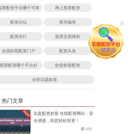
股票配资平台哪个可靠
网上股票配资
配资论坛
股市融资
配资排行
股票交易规则
全国炒股配资门户
配资头条
股票配资哪个平台好
炒股炒股配资
全部话题标签
热门文章
实盘配资炒股 在线配资网站：安
全便捷，助您轻松投资！
268