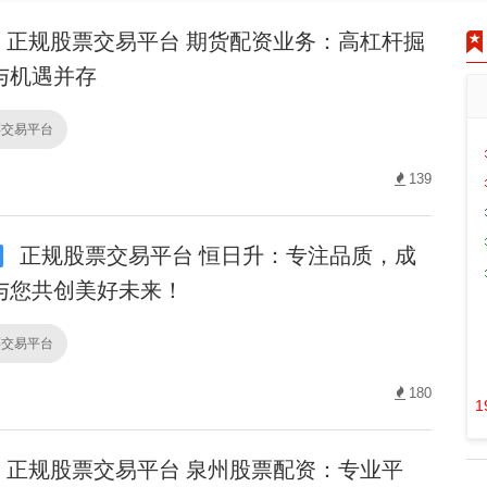
正规股票交易平台 期货配资业务：高杠杆掘
与机遇并存
票交易平台
139
正规股票交易平台 恒日升：专注品质，成
与您共创美好未来！
票交易平台
180
1
正规股票交易平台 泉州股票配资：专业平