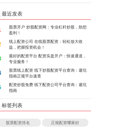
最近发表
股票开户 炒股配资网：专业杠杆炒股，助您
1
盈利！
线上配资公司 在线股票配资：轻松放大收
2
益，把握投资机会！
最好的配资平台 配资实盘开户：快速通道，
3
专业服务！
股票线上配资 线下炒股配资平台查询：避坑
4
指南正规平台速查
配资炒股免费 线下配资公司平台查询：避坑
5
指南
标签列表
股票配资排名
正规配资哪家好