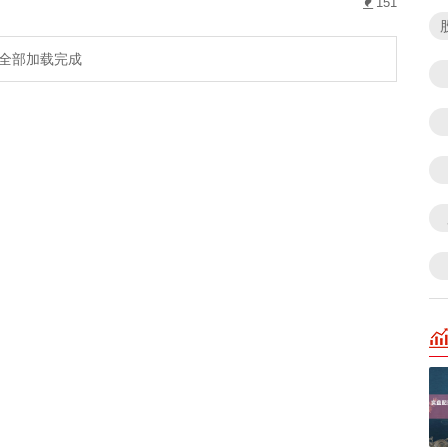
151
全部加载完成