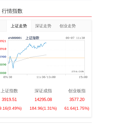
行情指数
上证走势
深证走势
创业走势
上证指数
深证成指
创业板指
3919.51
14295.08
3577.20
9.16
(0.49%)
184.96
(1.31%)
61.64
(1.75%)