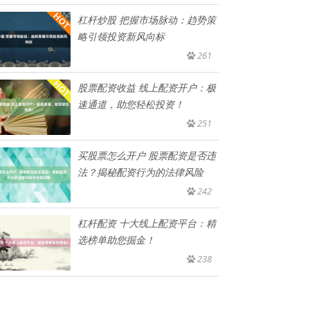
杠杆炒股 把握市场脉动：趋势策
略引领投资新风向标
261
股票配资收益 线上配资开户：极
速通道，助您轻松投资！
251
买股票怎么开户 股票配资是否违
法？揭秘配资行为的法律风险
242
杠杆配资 十大线上配资平台：精
选榜单助您掘金！
238