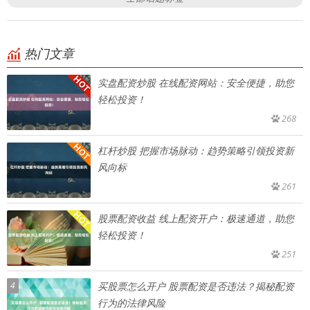
热门文章
实盘配资炒股 在线配资网站：安全便捷，助您
轻松投资！
268
杠杆炒股 把握市场脉动：趋势策略引领投资新
风向标
261
股票配资收益 线上配资开户：极速通道，助您
轻松投资！
251
4
买股票怎么开户 股票配资是否违法？揭秘配资
行为的法律风险