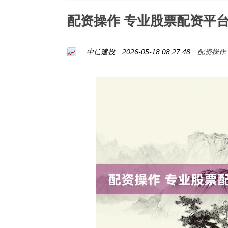
配资操作 专业股票配资平
配资操作
中信建投
2026-05-18 08:27:48