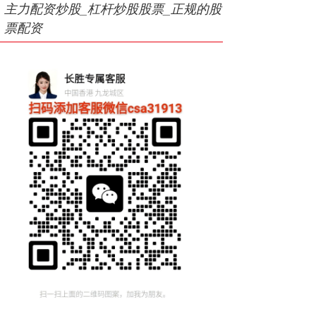
主力配资炒股_杠杆炒股股票_正规的股
票配资