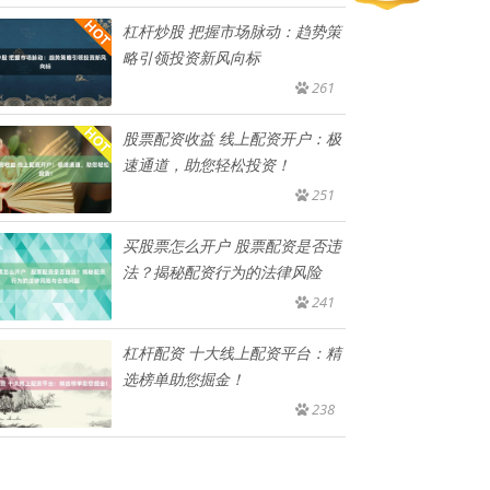
杠杆炒股 把握市场脉动：趋势策
略引领投资新风向标
261
股票配资收益 线上配资开户：极
速通道，助您轻松投资！
251
买股票怎么开户 股票配资是否违
法？揭秘配资行为的法律风险
241
杠杆配资 十大线上配资平台：精
选榜单助您掘金！
238