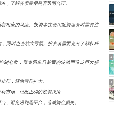
收费标准，了解各项费用是否透明合理。
随着相应的风险。投资者在使用配资服务时需要注
大收益，同时也会放大亏损。投资者需要充分了解杠杆
4
合理控制仓位，避免因单只股票的波动而造成巨大损
及时止损，避免亏损扩大。
5
性分析市场，做出正确的投资决策。
配资平台，避免遇到黑平台，造成资金损失。