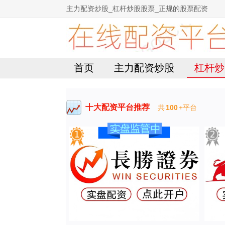
主力配资炒股_杠杆炒股股票_正规的股票配资
首页
主力配资炒股
杠杆炒
十大配资平台推荐
共
100
+平台